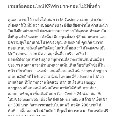
เกมสล็อตออนไลน์ K9Win ฝาก-ถอน ไม่มีขั้นต่ำ
คุณสามารถไว้วางใจได้เสมอว่า MrCasinova.com นำเสนอ
เพียงคาสิโนที่มีความปลอดภัยและมีชื่อเสียงเท่านั้น คำแนะนำ
ในเชิงลึกอย่างตรงไปตรงมาสามารถช่วยให้คุณพบคำตอบใน
สิ่งที่คุณกำลังมองหา ดังนั้น เพียงคุณนั่งลง รู้สึกผ่อนคลายและ
มีความสุขไปกับเกมโปรดของคุณ เพียงเท่านี้ คุณก็สามารถ
ตอบแทนบางสิ่งเพื่อกลับคืนสู่โลกใบนี้ของเราได้โดยตรง เอ๊ะ!
MrCasinova.com มีความมุ่งมั่นที่จะบริจาคเงิน 1
ปอนด์(อังกฤษ)สำหรับลูกค้าทุกท่านที่ลงทะเบียนกับพันธมิตร
ของเรา คุณสามารถอ่านบทความเพิ่มเติมเกี่ยวกับหัวข้อนี้ใน
หน้า เกี่ยวกับเรา. แนะนำ เกมสล็อตออนไลน์ Happy Angpao
เกมบนมือถือที่ได้รับความ นิยมในขณะนี้ซึ่งประกอบไปด้วย
เกมสล็อต ที่มีภาพกราฟฟิคสวย หาก สนใจเล่น Happy
Angpao สล็อตออนไลน์ สมัครสมาชิกได้ทันที หากต้อง
สอบถามข้อมูล เพิ่มเติมติดต่อ Call Center 24 ช.ม. สมาชิก
ใหม่ของ Siam855 เพียงติดตั้งแอพ siam855 แล้วฝากเงินเข้า
มา 300 บาท ก็สามารถขอรับโบนัสฟรีเครดิต 200 บาทได้
ทันที… สล็อตออนไลน์อันดับ 1 ที่คุณไม่ควรพลาด รับเครดิตฟรี